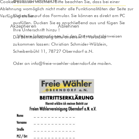
Beitrittsformular
Cookies zulassen möchten. Bitte beachten Sie, dass bei einer
Ablehnung womöglich nicht mehr alle Funktionalitäten der Seite zur
Klicken Sie auf das Formular. Sie können es direkt am PC
Verfügung stehen.
ausfüllen. Ducken Sie es anschließend aus und fügen Sie
Akzeptieren
Ablehnen
Ihre Unterschrift hinzu !
Weitere Informationen bei den Datenschutzhinweisen
Die Betrittserklärung bitte unserem 1. Vorstand
zukommen lassen: Christian Schmider-Wälzlein,
Scheibenbühl 11, 78727 Oberndorf a.N.
Oder an
info@freie-waehler-oberndorf.de
mailen.